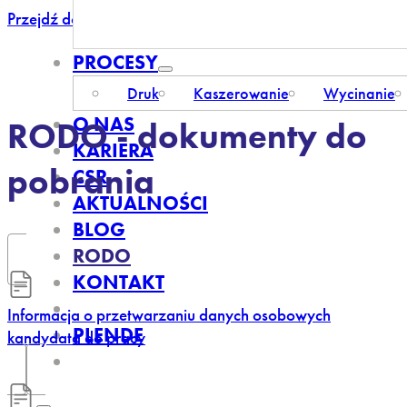
Przejdź do głównej treści
Przejdź do stopki
PROCESY
Druk
Kaszerowanie
Wycinanie
O NAS
RODO - dokumenty do
KARIERA
pobrania
CSR
AKTUALNOŚCI
BLOG
RODO
KONTAKT
Informacja o przetwarzaniu danych osobowych
PL
EN
DE
kandydata do pracy