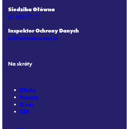
Siedziba Główna
61 650 77 77
Inspektor Ochrony Danych
iod@adamsbox.com.pl
Na skróty
Oferta
Procesy
O nas
CSR