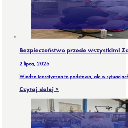
Bezpieczeństwo przede wszystkim! Za
2 lipca, 2026
Wiedza teoretyczna to podstawa, ale w sytuacjach
Czytaj dalej >