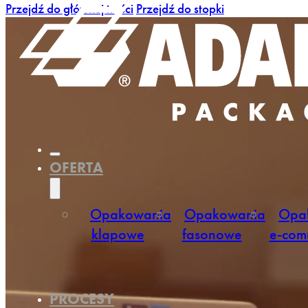
Przejdź do głównej treści
Przejdź do stopki
OFERTA
Opakowania
Opakowania
Opa
klapowe
fasonowe
e-com
PROCESY