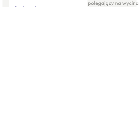
Sztancowanie jest to proces polegający na wycin
Klejenie
Sprawdź ofertę
Klejenie opakowań polega na wstępnym formowaniu
Sprawdź ofertę